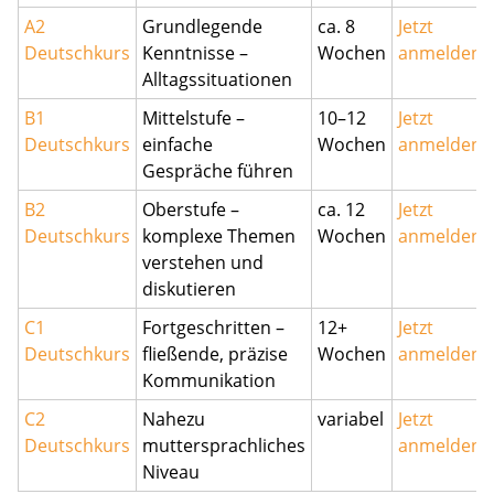
A2
Grundlegende
ca. 8
Jetzt
Deutschkurs
Kenntnisse –
Wochen
anmelden
Alltagssituationen
B1
Mittelstufe –
10–12
Jetzt
Deutschkurs
einfache
Wochen
anmelden
Gespräche führen
B2
Oberstufe –
ca. 12
Jetzt
Deutschkurs
komplexe Themen
Wochen
anmelden
verstehen und
diskutieren
C1
Fortgeschritten –
12+
Jetzt
Deutschkurs
fließende, präzise
Wochen
anmelden
Kommunikation
C2
Nahezu
variabel
Jetzt
Deutschkurs
muttersprachliches
anmelden
Niveau