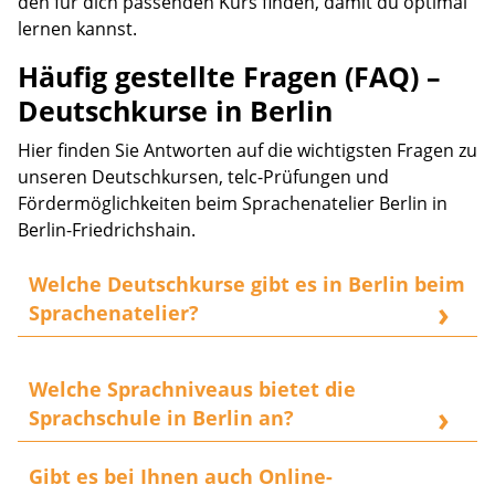
den für dich passenden Kurs finden, damit du optimal
lernen kannst.
Häufig gestellte Fragen (FAQ) –
Deutschkurse in Berlin
Hier finden Sie Antworten auf die wichtigsten Fragen zu
unseren Deutschkursen, telc-Prüfungen und
Fördermöglichkeiten beim Sprachenatelier Berlin in
Berlin-Friedrichshain.
Welche Deutschkurse gibt es in Berlin beim
Sprachenatelier?
Das Sprachenatelier Berlin bietet Deutschkurse für
alle Niveaus (A1–C2). Dazu gehören
Welche Sprachniveaus bietet die
Intensivkurse,
Abendkurse,
Einzelunterricht
sowie
Deutsch für
Sprachschule in Berlin an?
den Beruf
. Du kannst zwischen
Präsenzunterricht
in
Wir bieten professionelle Deutschkurse für alle GER-
Berlin und
Online-Kursen
wählen.
Gibt es bei Ihnen auch Online-
Sprachniveaus von A1 bis C2 an. Egal, ob Sie Anfänger