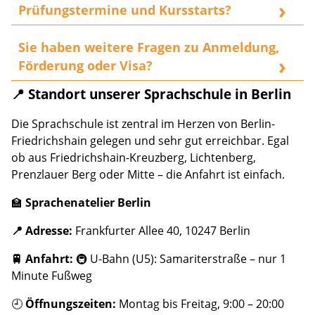
organisieren regelmäßig Stadtführungen durch
Prüfungstermine und Kursstarts?
Berlin, Museumsbesuche, Ausflüge und
Die aktuellen Termine für alle
telc-Prüfungen
sowie
internationale Stammtische. Im Sommer finden diese
Sie haben weitere Fragen zu Anmeldung,
die Startdaten für
Intensivkurse
und Abendkurse
Aktivitäten sogar täglich statt.
Förderung oder Visa?
aktualisieren wir fortlaufend auf unserer Website. Sie
können uns auch jederzeit direkt kontaktieren.
📍 Standort unserer Sprachschule in Berlin
Unser internationales Team berät Sie gerne
persönlich auf Deutsch, Englisch oder in vielen
Die Sprachschule ist zentral im Herzen von Berlin-
anderen Sprachen. Nutzen Sie unser
Kontaktformular
Friedrichshain gelegen und sehr gut erreichbar. Egal
oder rufen Sie uns direkt an!
ob aus Friedrichshain-Kreuzberg, Lichtenberg,
Prenzlauer Berg oder Mitte – die Anfahrt ist einfach.
🏫
Sprachenatelier Berlin
📍 Adresse:
Frankfurter Allee 40, 10247 Berlin
🚆 Anfahrt:
🚇 U-Bahn (U5): Samariterstraße – nur 1
Minute Fußweg
🕘
Öffnungszeiten:
Montag bis Freitag, 9:00 – 20:00