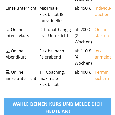
Einzelunterricht
Maximale
ab 450 €
Individuell
Flexibilität &
buchen
individuelles
💻 Online
Ortsunabhängig,
ab 200 €
Online
Intensivkurs
Live-Unterricht
(2
starten
Wochen)
💻 Online
Flexibel nach
ab 110 €
Jetzt
Abendkurs
Feierabend
(4
anmelden
Wochen)
💻 Online
1:1 Coaching,
ab 400 €
Termin
Einzelunterricht
maximale
sichern
Flexibilität
WÄHLE DEINEN KURS UND MELDE DICH
HEUTE AN!