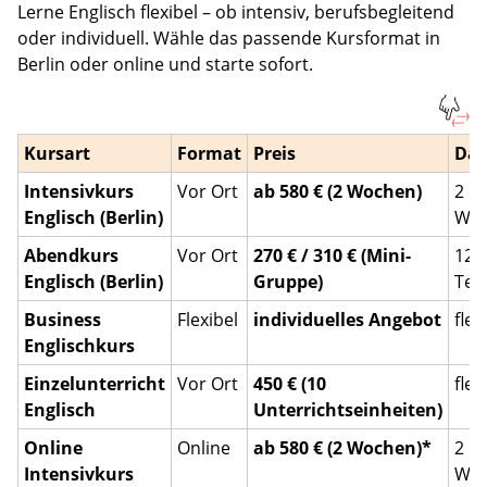
Lerne Englisch flexibel – ob intensiv, berufsbegleitend
oder individuell. Wähle das passende Kursformat in
Berlin oder online und starte sofort.
Kursart
Format
Preis
Dau
Intensivkurs
Vor Ort
ab 580 € (2 Wochen)
2
Englisch (Berlin)
Wo
Abendkurs
Vor Ort
270 € / 310 € (Mini-
12
Englisch (Berlin)
Gruppe)
Ter
Business
Flexibel
individuelles Angebot
flex
Englischkurs
Einzelunterricht
Vor Ort
450 € (10
flex
Englisch
Unterrichtseinheiten)
Online
Online
ab 580 € (2 Wochen)*
2
Intensivkurs
Wo