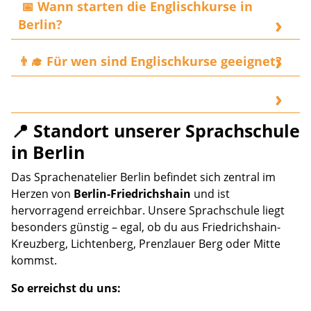
📅 Wann starten die Englischkurse in
Friedrichshain und ist gut mit öffentlichen
Berlin?
Verkehrsmitteln erreichbar (U-Bahn: U5,
Samariterstraße 1 Min.).
Es gibt regelmäßig neue Starttermine für
👨‍🎓 Für wen sind Englischkurse geeignet?
Englischkurse auf verschiedenen Niveaus. Viele Kurse
beginnen mehrmals im Jahr oder laufend.
Die Englischkurse richten sich an Anfänger,
Fortgeschrittene, Berufstätige, Studierende und
Unternehmen – alle, die Englisch im Alltag oder Beruf
📍 Standort unserer Sprachschule
Die Italienischkurse richten sich an Anfänger,
verbessern möchten.
Fortgeschrittene, Berufstätige, Studierende und
in Berlin
Unternehmen – alle, die Italienisch im Alltag oder
Das Sprachenatelier Berlin befindet sich zentral im
Beruf verbessern möchten.
Herzen von
Berlin-Friedrichshain
und ist
hervorragend erreichbar. Unsere Sprachschule liegt
besonders günstig – egal, ob du aus Friedrichshain-
Kreuzberg, Lichtenberg, Prenzlauer Berg oder Mitte
kommst.
So erreichst du uns: