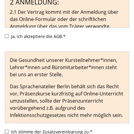
2 ANMELDUNG:
2.1 Der Vertrag kommt mit der Anmeldung über
das Online-Formular oder der schriftlichen
Anmeldung über das vom Träger verwandte
Anmeldeformular zustande. Eine Anmeldegebühr
Ja, ich akzeptiere die AGB.*
von 50,00 € hat der/die Teilnehmer/-in sofort zu
entrichten.
Je nach Sachlage steht es dem Träger frei, die
Die Gesundheit unserer Kursteilnehmer*innen,
Zahlung des Gesamtkurspreises im Voraus zu
Lehrer*innen und Büromitarbeiter*innen steht
verlangen.
bei uns an erster Stelle.
2.2 Leistet der/die Teilnehmer/-in die Anzahlung
Das Sprachenatelier Berlin behält sich das Recht
nicht, hat der Träger das Recht, vom Vertrag
vor, Präsenzkurse kurzfristig auf Online-Unterricht
zurückzutreten.
umzustellen, sollte der Präsenzunterricht
2.3 Die Anmeldung verpflichtet zur Zahlung der
vorübergehend z.B. aufgrund des
Kursgebühr vor Beginn der ersten
Infektionsschutzgesetzes nicht mehr möglich sein.
Kursveranstaltung.
Der Unterricht wird in dem Fall online über Zoom
Ich stimme der Zusatzvereinbarung zu.*