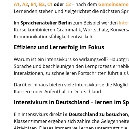
A1
,
A2
,
B1
,
B2
,
C1
oder
C2
– nach dem
Gemeinsamen
Lernenden stehen und zielgerichtet die nächsten Spr
Im
Sprachenatelier Berlin
zum Beispiel werden
Inte
Kurse kombinieren Grammatik, Wortschatz, Konversa
Kommunikationsfähigkeit entwickeln.
Effizienz und Lernerfolg im Fokus
Warum ist ein Intensivkurs so wirkungsvoll? Hauptgr
Sprache und beschleunigen den Lernprozess erheblic
Interaktionen, zu schnelleren Fortschritten führt als
Darüber hinaus bieten viele Intensivkurse die Möglic
Karriere oder Aufenthalt in Deutschland.
Intensivkurs in Deutschland – lernen im 
Ein Intensivkurs direkt
in Deutschland zu besuchen
Klassenzimmer ergeben sich zahlreiche Gelegenheite
Aktivitäten. Dieses immersive Lernen unterstützt die