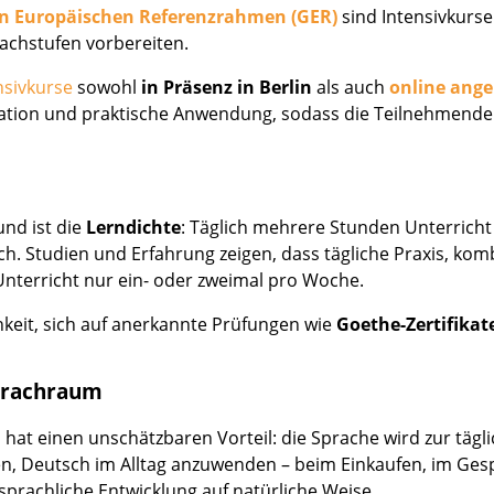
 Europäischen Referenzrahmen (GER)
sind Intensivkurse
achstufen vorbereiten.
nsivkurse
sowohl
in Präsenz in Berlin
als auch
online ang
tion und praktische Anwendung, sodass die Teilnehmenden
und ist die
Lerndichte
: Täglich mehrere Stunden Unterricht
h. Studien und Erfahrung zeigen, dass tägliche Praxis, ko
 Unterricht nur ein- oder zweimal pro Woche.
hkeit, sich auf anerkannte Prüfungen wie
Goethe-Zertifikat
Sprachraum
, hat einen unschätzbaren Vorteil: die Sprache wird zur tägl
n, Deutsch im Alltag anzuwenden – beim Einkaufen, im Gesp
 sprachliche Entwicklung auf natürliche Weise.