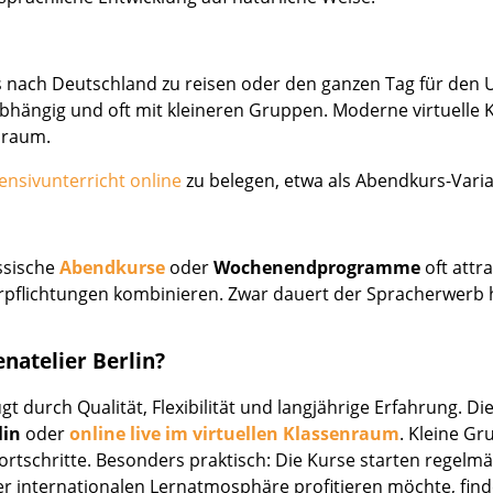
rs nach Deutschland zu reisen oder den ganzen Tag für den U
unabhängig und oft mit kleineren Gruppen. Moderne virtuelle
sraum.
tensivunterricht online
zu belegen, etwa als Abendkurs-Vari
ssische
Abendkurse
oder
Wochenendprogramme
oft attr
rpflichtungen kombinieren. Zwar dauert der Spracherwerb hi
natelier Berlin?
t durch Qualität, Flexibilität und langjährige Erfahrung. Di
lin
oder
online live im virtuellen Klassenraum
. Kleine Gr
rtschritte. Besonders praktisch: Die Kurse starten regelmä
ner internationalen Lernatmosphäre profitieren möchte, fin