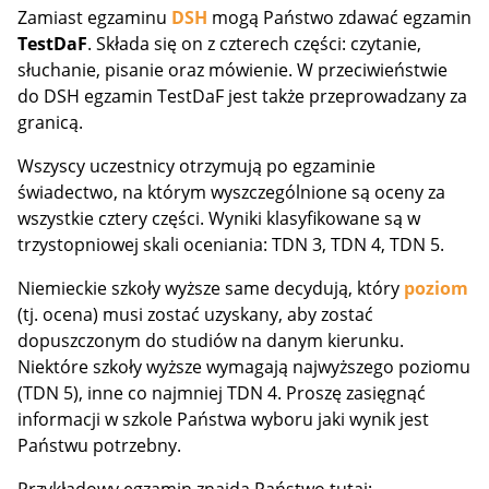
Zamiast egzaminu
DSH
mogą Państwo zdawać egzamin
TestDaF
. Składa się on z czterech części: czytanie,
słuchanie, pisanie oraz mówienie. W przeciwieństwie
do DSH egzamin TestDaF jest także przeprowadzany za
granicą.
Wszyscy uczestnicy otrzymują po egzaminie
świadectwo, na którym wyszczególnione są oceny za
wszystkie cztery części. Wyniki klasyfikowane są w
trzystopniowej skali oceniania: TDN 3, TDN 4, TDN 5.
Niemieckie szkoły wyższe same decydują, który
poziom
(tj. ocena) musi zostać uzyskany, aby zostać
dopuszczonym do studiów na danym kierunku.
Niektóre szkoły wyższe wymagają najwyższego poziomu
(TDN 5), inne co najmniej TDN 4. Proszę zasięgnąć
informacji w szkole Państwa wyboru jaki wynik jest
Państwu potrzebny.