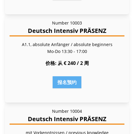
Number
10003
Deutsch Intensiv PRÄSENZ
A1.1, absolute Anfänger / absolute beginners
Mo-Do
13:30 - 17:00
价格
从 € 240 / 2 周
报名预约
Number
10004
Deutsch Intensiv PRÄSENZ
mit Vorkenntnissen / previous knowledge