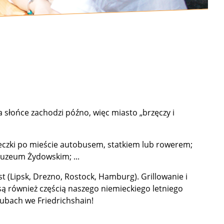
 a słońce zachodzi późno, więc miasto „brzęczy i
cieczki po mieście autobusem, statkiem lub rowerem;
Muzeum Żydowskim; ...
 (Lipsk, Drezno, Rostock, Hamburg). Grillowanie i
są również częścią naszego niemieckiego letniego
lubach we Friedrichshain!