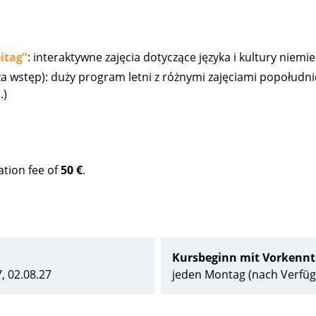
itag”
: interaktywne zajęcia dotyczące języka i kultury niemie
za wstęp): duży program letni z różnymi zajęciami popołudn
.)
ation fee of
50 €
.
Kursbeginn mit Vorkennt
7, 02.08.27
jeden Montag (nach Verfüg