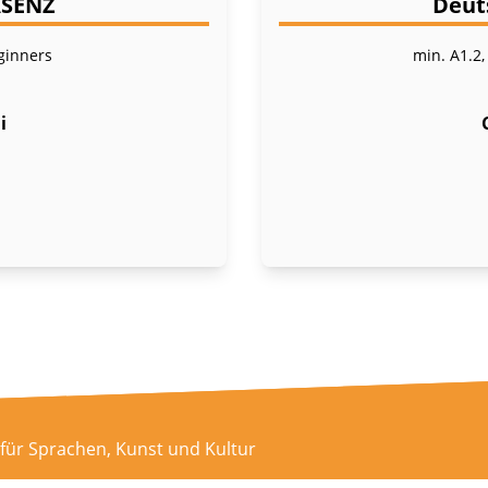
ÄSENZ
Deut
ginners
min. A1.2,
i
t für Sprachen, Kunst und Kultur