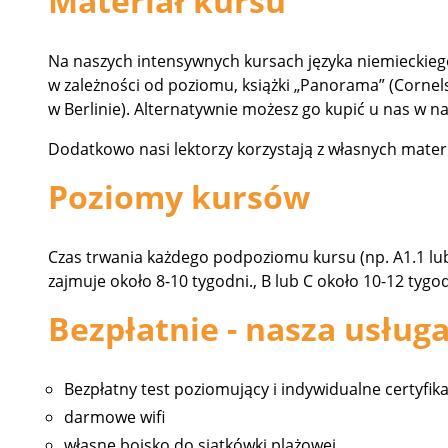
Materiał kursu
Na naszych intensywnych kursach języka niemieckiego
w zależności od poziomu, książki „Panorama” (Cornel
w Berlinie). Alternatywnie możesz go kupić u nas w n
Dodatkowo nasi lektorzy korzystają z własnych materi
Poziomy kursów
Czas trwania każdego podpoziomu kursu (np. A1.1 lub 
zajmuje około 8-10 tygodni., B lub C około 10-12 tygod
Bezpłatnie - nasza usługa
Bezpłatny test poziomujący i indywidualne certyfika
darmowe wifi
własne boisko do siatkówki plażowej