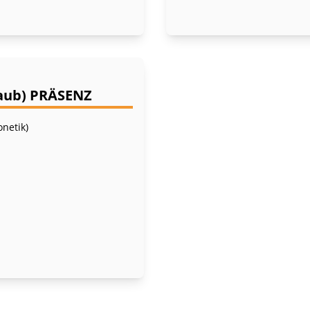
laub) PRÄSENZ
netik)