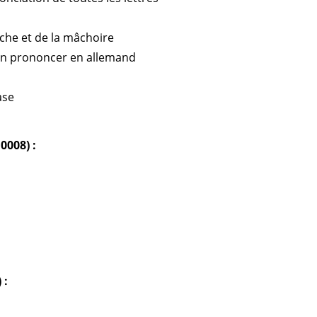
che et de la mâchoire
ien prononcer en allemand
ase
10008) :
 :