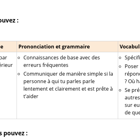
ouvez :
le
Prononciation et grammaire
Vocabul
par
Connaissances de base avec des
Spécif
érieur
erreurs fréquentes
Poser 
Communiquer de manière simple si la
répond
personne à qui tu parles parle
? Où h
lentement et clairement et est prête à
Se pré
t’aider
autres
sur eu
de que
s pouvez :