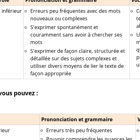
role
Prononciation et grammaire
Voc
inférieur
Erreurs peu fréquentes avec des mots
C
nouveaux ou complexes
t
a
S'exprimer spontanément et
couramment sans avoir à chercher ses
U
mots
m
q
S'exprimer de façon claire, structurée et
p
détaillée sur des sujets complexes et
u
utiliser divers moyens de lier le texte de
façon appropriée
vous pouvez :
Prononciation et grammaire
ieur
Erreurs très peu fréquentes
Pouvoir comprendre les nuances les