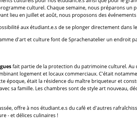
s culturels pour nos étudiant.e.s ainsi que pour le grand p
e programme culturel. Chaque semaine, nous préparons un p
yant lieu en juillet et août, nous proposons des événements
possibilité aux étudiant.e.s de se plonger directement dans le
amme d'art et culture font de Sprachenatelier un endroit par
ngues
fait partie de la protection du patrimoine culturel. Au
ombinant logement et locaux commerciaux. C'était notammen
ette époque, était la résidence du maître briqueteur et cons
ec sa famille. Les chambres sont de style art nouveau, déco
ussée, offre à nos étudiant.e.s du café et d'autres rafraîchi
e - et délices culinaires !