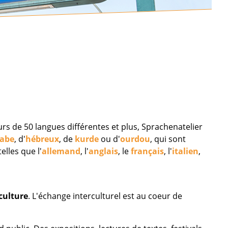
rs de 50 langues différentes et plus, Sprachenatelier
rabe
, d'
hébreux
, de
kurde
ou d'
ourdou
, qui sont
lles que l'
allemand
, l'
anglais
, le
français
, l'
italien
,
 culture
. L'échange interculturel est au coeur de